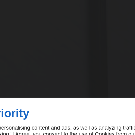
iority
rsonalising content and ads, as well as analyzing traffi
icking "I Agree" you consent to the use of Cookies from ou