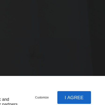
I AGREE
Customize
c and
r partners